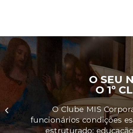
O SEU 
O 1º 
Aderir ao Clube MI
equipamentos cultur