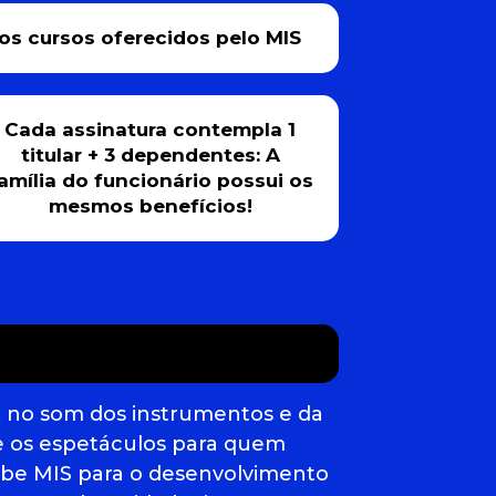
s cursos oferecidos pelo MIS
Cada assinatura contempla 1
titular + 3 dependentes: A
amília do funcionário possui os
mesmos benefícios!
, no som dos instrumentos e da
 e os espetáculos para quem
lube MIS para o desenvolvimento