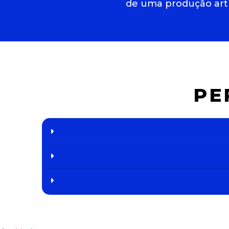
de uma produção artí
PE