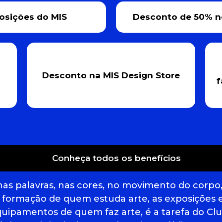
posições do MIS
Desconto de 50% no
Desconto na MIS Design Store
f
Conheça todos os benefícios
 nas palavras, nas cores, no movimento do corpo
 a formação de quem estuda arte, as exposições
quipamentos de quem faz arte, é a tarefa do C