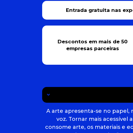
Entrada gratuita nas ex
Descontos em mais de 50
empresas parceiras
A arte apresenta-se no papel,
voz. Tornar mais acessível
consome arte, os materiais e e