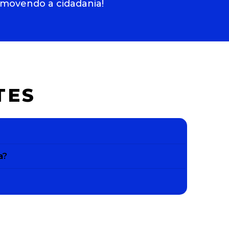
omovendo a cidadania!
TES
a?