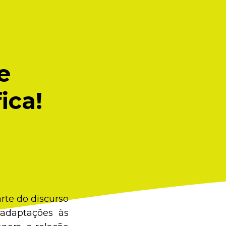
e
ica!
rte do discurso
 adaptações às