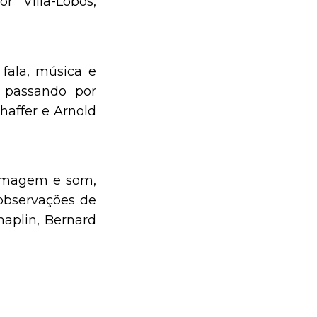
r Villa-Lobos,
fala, música e
, passando por
affer e Arnold
e imagem e som,
observações de
aplin, Bernard