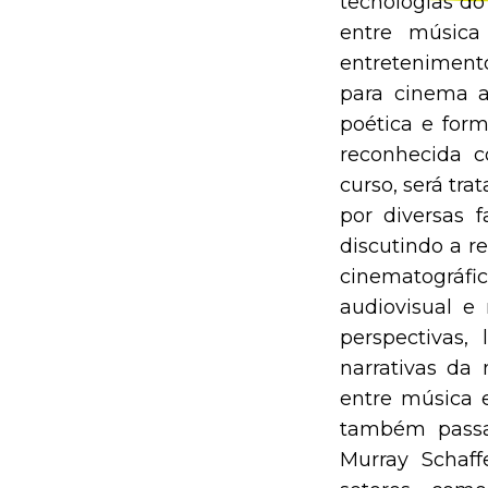
tecnologias do
entre música
entreteniment
para cinema a
poética e for
reconhecida 
curso, será tr
por diversas 
discutindo a r
cinematográf
audiovisual e
perspectivas,
narrativas da
entre música 
também passa
Murray Schaff