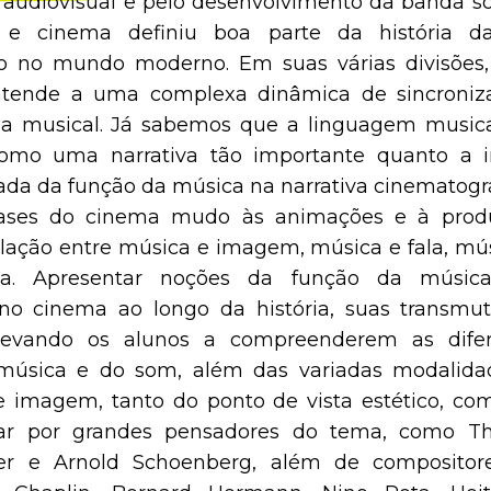
 audiovisual e pelo desenvolvimento da banda so
 e cinema definiu boa parte da história da
o no mundo moderno. Em suas várias divisões
tende a uma complexa dinâmica de sincronizaç
ma musical. Já sabemos que a linguagem music
como uma narrativa tão importante quanto a 
atada da função da música na narrativa cinematogr
fases do cinema mudo às animações e à produç
elação entre música e imagem, música e fala, mús
ica. Apresentar noções da função da música
 no cinema ao longo da história, suas transmu
 levando os alunos a compreenderem as dife
 música e do som, além das variadas modalida
e imagem, tanto do ponto de vista estético, com
r por grandes pensadores do tema, como Th
er e Arnold Schoenberg, além de compositor