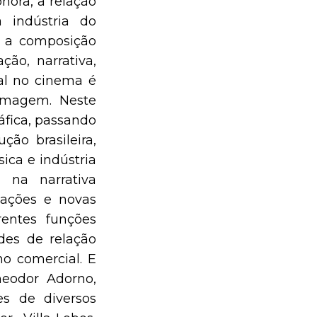
nora, a relação
 indústria do
, a composição
ão, narrativa,
al no cinema é
imagem. Neste
áfica, passando
ão brasileira,
ica e indústria
 na narrativa
tações e novas
rentes funções
des de relação
o comercial. E
eodor Adorno,
es de diversos