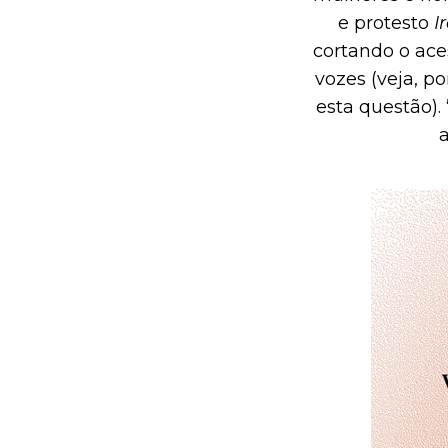
e protesto
I
cortando o ace
vozes (veja, p
esta questão).