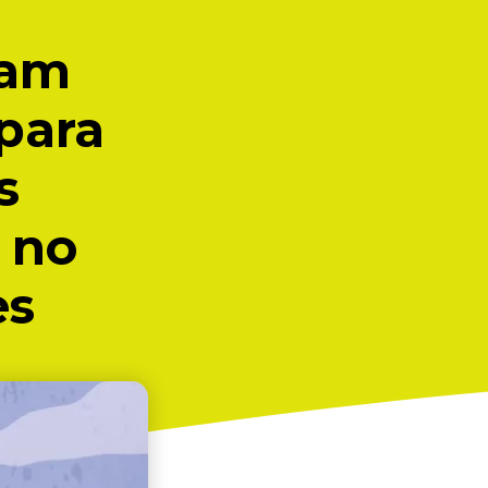
ham
 para
s
 no
es