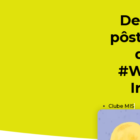
De
pôst
#W
I
Clube MIS