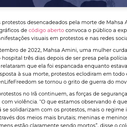
s protestos desencadeados pela morte de Mahsa 
gráficos de
código aberto
convoca o público a exp
ifestações visuais em protestos e nas redes soci
tembro de 2022, Mahsa Amini, uma mulher curda
hospital três dias depois de ser presa pela políci
relataram que ela foi espancada enquanto estava 
posta à sua morte, protestos eclodiram em todo o
ifeFreedom se tornou o grito de guerra do mo
rotestos no Irã continuem, as forças de seguranç
com violência. “O que estamos observando é qu
ã se solidarizam com os protestos, mais o regime 
 através dos meios mais brutais; meninas e meninos
ens estão claramente sendo mortos”, disse o col