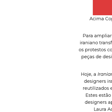
Acima Co
Para ampliar
iraniano tran
os protestos c
peças de des
Hoje, a
Irani
designers ir
reutilizados
Estes estã
designers a
Laura A