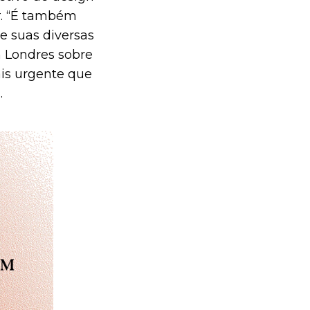
t
. “É também
e suas diversas
Londres sobre
ais urgente que
.