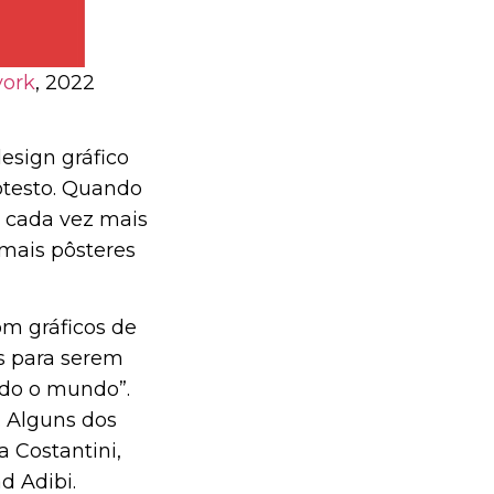
vork
, 2022
esign gráfico
otesto. Quando
r cada vez mais
 mais pôsteres
m gráficos de
s para serem
odo o mundo”.
. Alguns dos
 Costantini,
d Adibi.