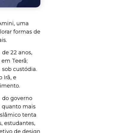
Amini, uma
lorar formas de
ais.
 de 22 anos,
a em Teerã;
sob custódia.
 Irã, e
vimento.
a do governo
e quanto mais
islâmico tenta
, estudantes,
etivo de design