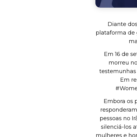
Diante do
plataforma de 
man
Em 16 de se
morreu no 
testemunhas 
Em res
#WomenL
Embora os p
responderam 
pessoas no Ir
silenciá-los
mulheres e hom