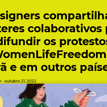
signers compartil
eres colaborativos
difundir os protesto
omenLifeFreedom
rã e em outros país
outubro 21, 2022