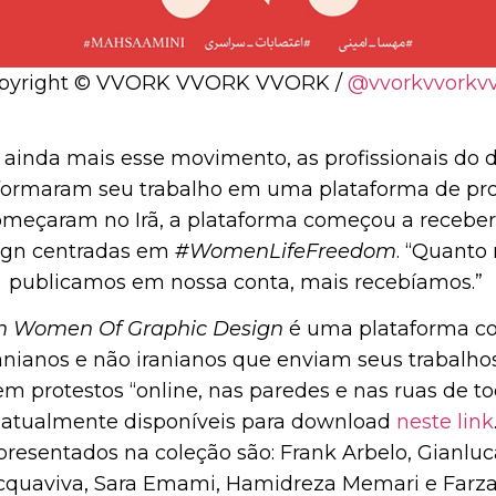
pyright © VVORK VVORK VVORK /
@vvorkvvorkv
 ainda mais esse movimento, as profissionais do d
sformaram seu trabalho em uma plataforma de pr
omeçaram no Irã, a plataforma começou a recebe
ign centradas em
#WomenLifeFreedom
. “Quanto
publicamos em nossa conta, mais recebíamos.”
an Women Of Graphic Design
é uma plataforma co
anianos e não iranianos que enviam seus trabalho
 em protestos “online, nas paredes e nas ruas de t
o atualmente disponíveis para download
neste link
presentados na coleção são: Frank Arbelo, Gianluca
cquaviva, Sara Emami, Hamidreza Memari e Farza